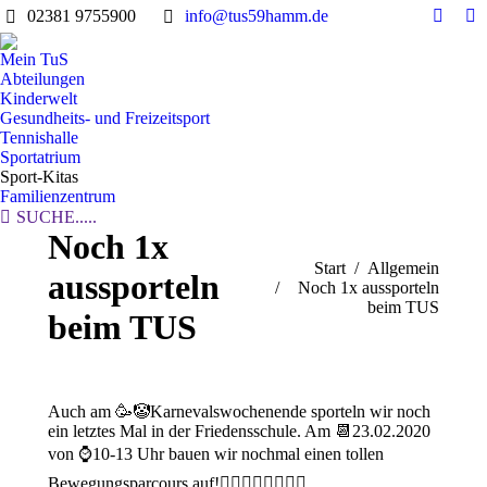
02381 9755900
info@tus59hamm.de
Facebo
In
page
pa
Mein TuS
opens
op
Abteilungen
in
in
Kinderwelt
Gesundheits- und Freizeitsport
new
n
Tennishalle
windo
w
Sportatrium
Sport-Kitas
Familienzentrum
Search:
SUCHE.....
Noch 1x
Sie befinden sich hier:
Start
Allgemein
aussporteln
Noch 1x aussporteln
beim TUS
beim TUS
Auch am
🥳
🤡
Karnevalswochenende sporteln wir noch
ein letztes Mal in der Friedensschule. Am
📆
23.02.2020
von
⌚️
10-13 Uhr bauen wir nochmal einen tollen
Bewegungsparcours auf!
🤸‍♀️
⛹️‍♀️
🏃‍♂️
🏃‍♀️