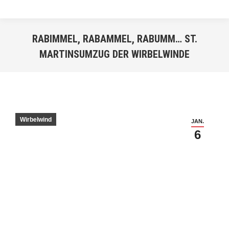
RABIMMEL, RABAMMEL, RABUMM… ST.
MARTINSUMZUG DER WIRBELWINDE
Sie befinden sich hier:
Wirbelwind
JAN.
6