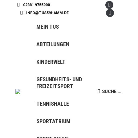
02381 9755900
Facebook
INFO@TUS59HAMM.DE
page
Instagram
opens
page
MEIN TUS
in
opens
new
in
ABTEILUNGEN
window
new
window
KINDERWELT
GESUNDHEITS- UND
FREIZEITSPORT
SUCHE.....
Search:
TENNISHALLE
SPORTATRIUM