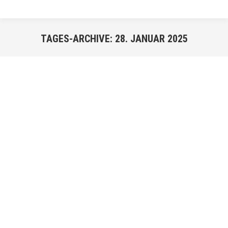
TAGES-ARCHIVE:
28. JANUAR 2025
Sie befinden sich hier:
JAN.
28