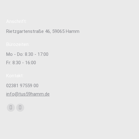
Anschrift:
Rietzgartenstraße 46, 59065 Hamm
Bürozeiten:
Mo - Do: 8.30 - 17:00
Fr: 8:30 - 16:00
Kontakt:
02381 97559 00
info@tus59hamm.de
Finden Sie uns auf:
Facebook
Instagram
page
page
opens
opens
in
in