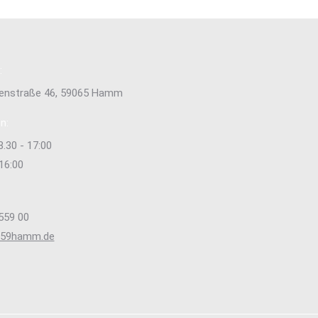
:
tenstraße 46, 59065 Hamm
n:
8.30 - 17:00
 16:00
559 00
s59hamm.de
e uns auf:
ok
stagram
ge
ens