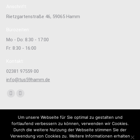
Anschrift:
Rietzgartenstraße 46, 59065 Hamm
Bürozeiten:
Mo - Do: 8.30 - 17:00
Fr: 8:30 - 16:00
Kontakt:
02381 97559 00
info@tus59hamm.de
Finden Sie uns auf:
Facebook
Instagram
page
page
opens
opens
Um unsere Webseite für Sie optimal zu gestalten und
in
in
fortlaufend verbessern zu können, verwenden wir Cookies.
new
new
Durch die weitere Nutzung der Webseite stimmen Sie der
Verwendung von Cookies zu. Weitere Informationen erhalten
window
window