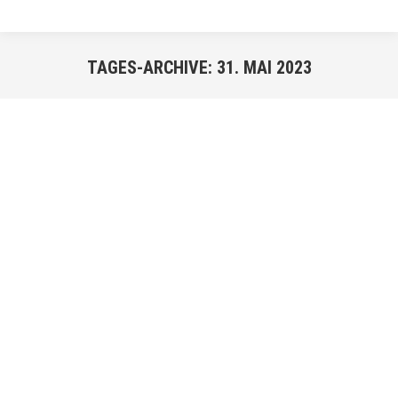
TAGES-ARCHIVE:
31. MAI 2023
Sie befinden sich hier:
MAI
31