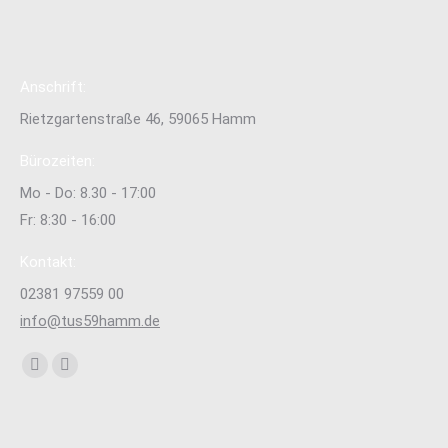
Anschrift:
Rietzgartenstraße 46, 59065 Hamm
Bürozeiten:
Mo - Do: 8.30 - 17:00
Fr: 8:30 - 16:00
Kontakt:
02381 97559 00
info@tus59hamm.de
Finden Sie uns auf:
Facebook
Instagram
page
page
opens
opens