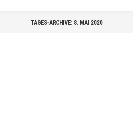
TAGES-ARCHIVE:
8. MAI 2020
Sie befinden sich hier:
MAI
8