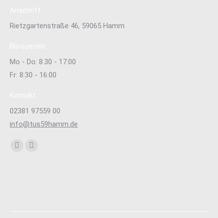
Anschrift:
Rietzgartenstraße 46, 59065 Hamm
Bürozeiten:
Mo - Do: 8.30 - 17:00
Fr: 8:30 - 16:00
Kontakt:
02381 97559 00
info@tus59hamm.de
Finden Sie uns auf:
Facebook
Instagram
page
page
opens
opens
in
in
new
new
window
window