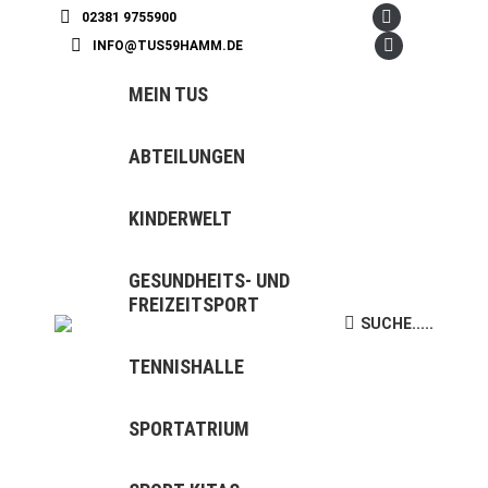
02381 9755900
Facebook
INFO@TUS59HAMM.DE
page
Instagram
opens
page
MEIN TUS
in
opens
new
in
ABTEILUNGEN
window
new
window
KINDERWELT
GESUNDHEITS- UND
FREIZEITSPORT
SUCHE.....
Search:
TENNISHALLE
SPORTATRIUM