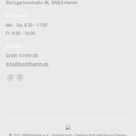
Rietzgartenstraße 46, 59065 Hamm
Bürozeiten:
Mo - Do: 8.30 - 17:00
Fr: 8:30 - 16:00
Kontakt:
02381 97559 00
info@tus59hamm.de
Finden Sie uns auf:
Facebook
Instagram
page
page
opens
opens
in
in
new
new
window
window
© TuS 1859 Hamm e.V. -
Impressum
-
Datenschutzerklärung
Dream-