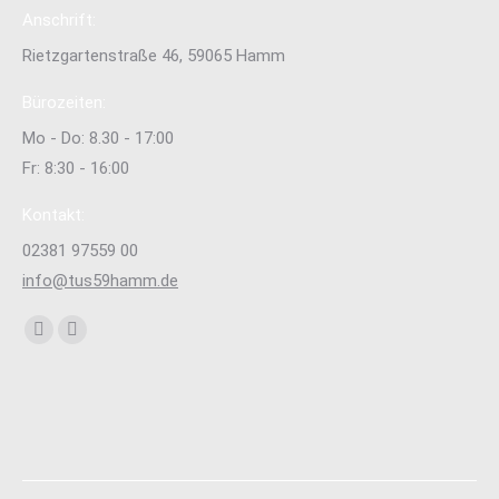
Anschrift:
Rietzgartenstraße 46, 59065 Hamm
Bürozeiten:
Mo - Do: 8.30 - 17:00
Fr: 8:30 - 16:00
Kontakt:
02381 97559 00
info@tus59hamm.de
Finden Sie uns auf:
Facebook
Instagram
page
page
opens
opens
in
in
new
new
window
window