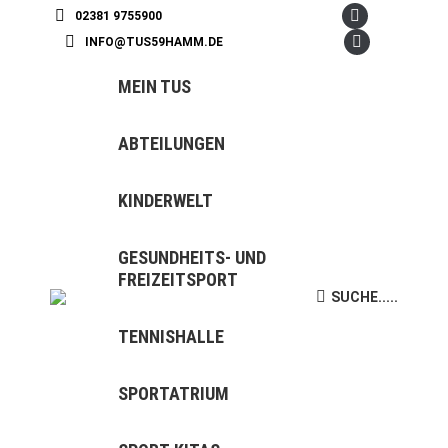
02381 9755900
Facebook
INFO@TUS59HAMM.DE
page
Instagram
opens
page
MEIN TUS
in
opens
new
in
ABTEILUNGEN
window
new
window
KINDERWELT
GESUNDHEITS- UND
FREIZEITSPORT
SUCHE.....
Search:
TENNISHALLE
SPORTATRIUM