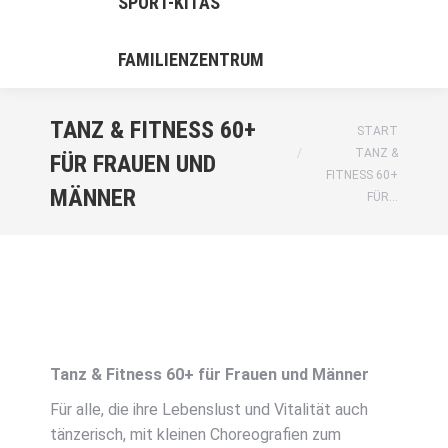
SPORT-KITAS
FAMILIENZENTRUM
TANZ & FITNESS 60+
Sie befinden sich hier:
START
TANZ &
FÜR FRAUEN UND
FITNESS 60+
MÄNNER
FÜR…
Tanz & Fitness 60+ für Frauen und Männer
Für alle, die ihre Lebenslust und Vitalität auch
tänzerisch, mit kleinen Choreografien zum