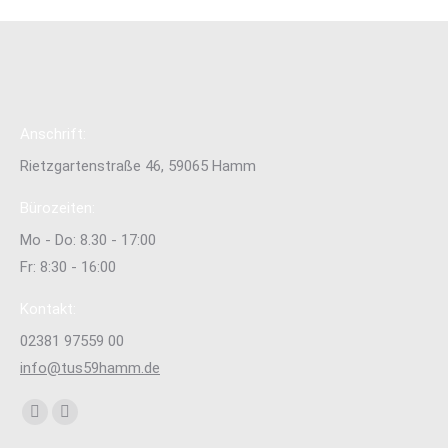
Anschrift:
Rietzgartenstraße 46, 59065 Hamm
Bürozeiten:
Mo - Do: 8.30 - 17:00
Fr: 8:30 - 16:00
Kontakt:
02381 97559 00
info@tus59hamm.de
Finden Sie uns auf:
Facebook
Instagram