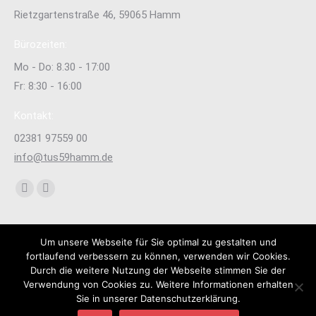
Rietzgartenstraße 46, 59065 Hamm
Bürozeiten:
Mo - Do: 8.30 - 17:00
Fr: 8:30 - 16:00
Kontakt:
02381 97559 00
info@tus59hamm.de
Finden Sie uns auf:
Facebook
Instagram
page
page
opens
opens
Um unsere Webseite für Sie optimal zu gestalten und
in
in
fortlaufend verbessern zu können, verwenden wir Cookies.
new
new
Durch die weitere Nutzung der Webseite stimmen Sie der
Verwendung von Cookies zu. Weitere Informationen erhalten
window
window
Sie in unserer Datenschutzerklärung.