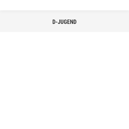
D-JUGEND
Sie befinden sich hier:
Trainer:
Telefon
:
Trainer:
Telefon
: