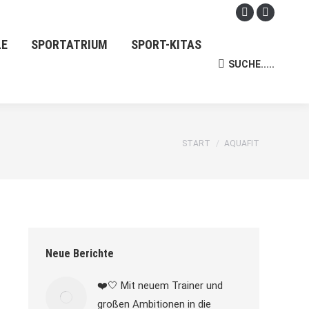
Facebook
Instagra
page
page
LE
SPORTATRIUM
SPORT-KITAS
opens
opens
SUCHE.....
Search:
in
in
new
new
window
window
Sie befinden sich hier:
START
AQUAFIT
Neue Berichte
❤️🤍 Mit neuem Trainer und
großen Ambitionen in die