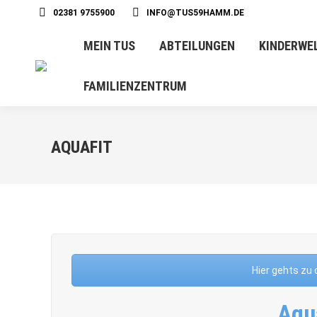
02381 9755900
INFO@TUS59HAMM.DE
MEIN TUS
ABTEILUNGEN
KINDERWE
FAMILIENZENTRUM
AQUAFIT
Hier gehts zu
Aqu