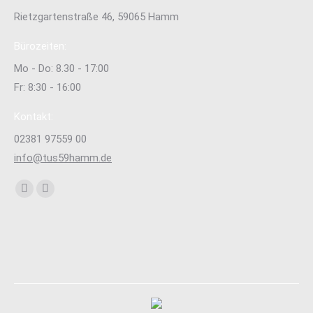
Rietzgartenstraße 46, 59065 Hamm
Bürozeiten:
Mo - Do: 8.30 - 17:00
Fr: 8:30 - 16:00
Kontakt:
02381 97559 00
info@tus59hamm.de
Finden Sie uns auf:
Facebook
Instagram
page
page
opens
opens
in
in
new
new
window
window