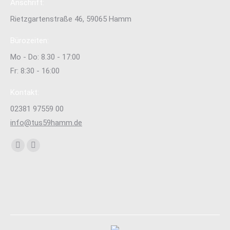
Anschrift:
Rietzgartenstraße 46, 59065 Hamm
Bürozeiten:
Mo - Do: 8.30 - 17:00
Fr: 8:30 - 16:00
Kontakt:
02381 97559 00
info@tus59hamm.de
Finden Sie uns auf:
Facebook
Instagram
page
page
opens
opens
in
in
new
new
window
window