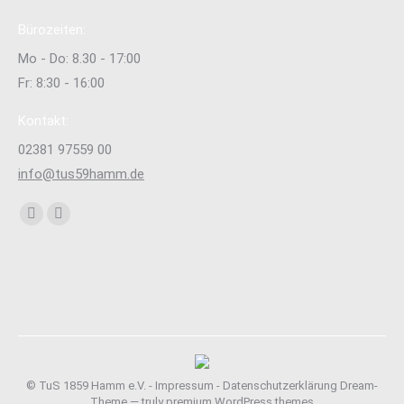
Bürozeiten:
Mo - Do: 8.30 - 17:00
Fr: 8:30 - 16:00
Kontakt:
02381 97559 00
info@tus59hamm.de
Finden Sie uns auf:
Facebook
Instagram
page
page
opens
opens
in
in
new
new
window
window
© TuS 1859 Hamm e.V. -
Impressum
-
Datenschutzerklärung
Dream-
Theme — truly
premium WordPress themes