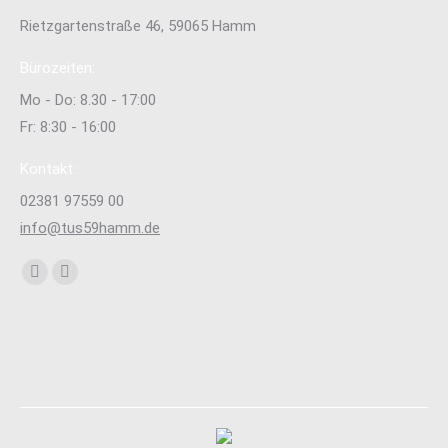
Rietzgartenstraße 46, 59065 Hamm
Bürozeiten:
Mo - Do: 8.30 - 17:00
Fr: 8:30 - 16:00
Kontakt:
02381 97559 00
info@tus59hamm.de
Finden Sie uns auf:
Facebook
Instagram
page
page
opens
opens
in
in
new
new
window
window