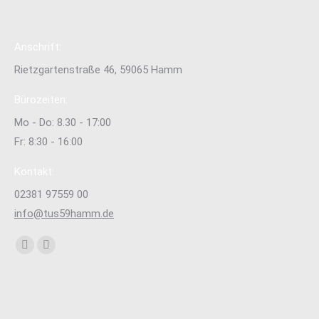
Anschrift:
Rietzgartenstraße 46, 59065 Hamm
Bürozeiten:
Mo - Do: 8.30 - 17:00
Fr: 8:30 - 16:00
Kontakt:
02381 97559 00
info@tus59hamm.de
Finden Sie uns auf:
Facebook
Instagram
page
page
opens
opens
in
in