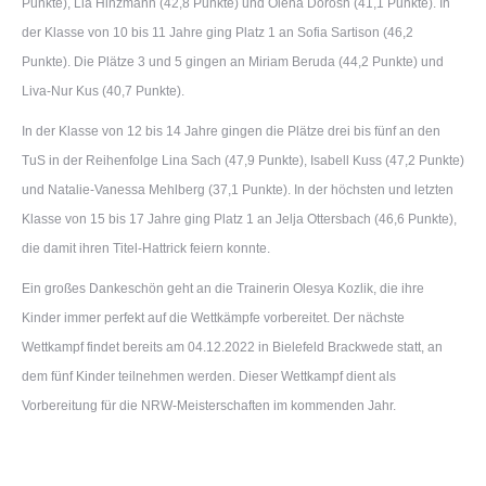
Punkte), Lia Hinzmann (42,8 Punkte) und Olena Dorosh (41,1 Punkte). In
der Klasse von 10 bis 11 Jahre ging Platz 1 an Sofia Sartison (46,2
Punkte). Die Plätze 3 und 5 gingen an Miriam Beruda (44,2 Punkte) und
Liva-Nur Kus (40,7 Punkte).
In der Klasse von 12 bis 14 Jahre gingen die Plätze drei bis fünf an den
TuS in der Reihenfolge Lina Sach (47,9 Punkte), Isabell Kuss (47,2 Punkte)
und Natalie-Vanessa Mehlberg (37,1 Punkte). In der höchsten und letzten
Klasse von 15 bis 17 Jahre ging Platz 1 an Jelja Ottersbach (46,6 Punkte),
die damit ihren Titel-Hattrick feiern konnte.
Ein großes Dankeschön geht an die Trainerin Olesya Kozlik, die ihre
Kinder immer perfekt auf die Wettkämpfe vorbereitet. Der nächste
Wettkampf findet bereits am 04.12.2022 in Bielefeld Brackwede statt, an
dem fünf Kinder teilnehmen werden. Dieser Wettkampf dient als
Vorbereitung für die NRW-Meisterschaften im kommenden Jahr.