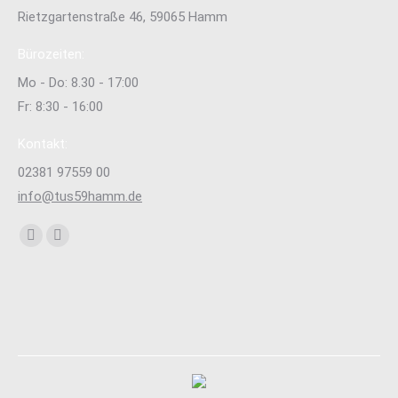
Rietzgartenstraße 46, 59065 Hamm
Bürozeiten:
Mo - Do: 8.30 - 17:00
Fr: 8:30 - 16:00
Kontakt:
02381 97559 00
info@tus59hamm.de
Finden Sie uns auf:
Facebook
Instagram
page
page
opens
opens
in
in
new
new
window
window