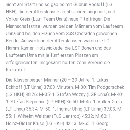
nicht am Start und so gab es mit Gudrun Rodloff (LG
HKH), die der Altersklasse ab 50 Jahren angehört, und
Volker Greis (Lauf Team Unna) neue Titelträger. Die
Mannschaftstitel wurden bei den Männern vom Laufteam
Unna und bei den Frauen vom SuS Oberaden gewonnen..
Bei der Auswertung der Altersklassen waren die LG
Hamm-Kamen-Holzwickede, die LSF Bönen und das
Laufteam Unna mit je fünf ersten Plätzen am
erfolgreichsten. Insgesamt holten zehn Vereine die
Kreistitel.
Die Klassensieger, Männer (20 – 29 Jahre: 1. Lukas
Eckhoff (LT Unna) 37:03 Minuten; M-30: Tim Podgorschek
(LG HKH) 48:26; M-35: 1. Stefan Wozny (LSF Unna); M-40:
1. Stefan Siepmann (LG HKH) 36:50; M-45: 1. Volker Greis
(LT Unna) 36:34; M-50: 1. Ingmar Uhrig (LT Unna) 37:03; M-
55: 1. Wilhelm Walther (TuS Uentrop) 45:32; M-60: 1.
Heinz-Dieter Kruse (LG HKH) 42:13; M-65: 1. Georg