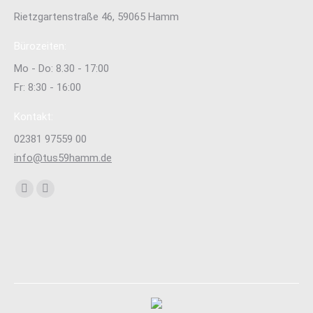
Rietzgartenstraße 46, 59065 Hamm
Bürozeiten:
Mo - Do: 8.30 - 17:00
Fr: 8:30 - 16:00
Kontakt:
02381 97559 00
info@tus59hamm.de
Finden Sie uns auf:
Facebook
Instagram
page
page
opens
opens
in
in
new
new
window
window