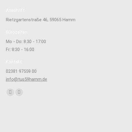
Anschrift:
Rietzgartenstraße 46, 59065 Hamm
Bürozeiten:
Mo - Do: 8.30 - 17:00
Fr: 8:30 - 16:00
Kontakt:
02381 97559 00
info@tus59hamm.de
Finden Sie uns auf:
Facebook
Instagram
page
page
opens
opens
in
in
new
new